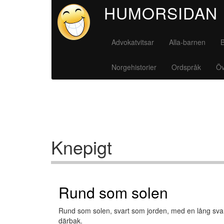
Hoppa
HUMORSIDAN
till
huvudinnehåll
Advokatvitsar
Alla-barnen
Norgehistorier
Ordspråk
Öv
Knepigt
Rund som solen
Rund som solen, svart som jorden, med en lång sv
därbak.