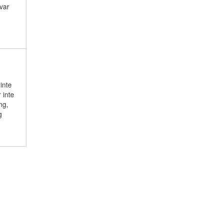
var
inte
 inte
ng,
g