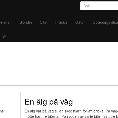
Sökformul
Sök
Bellman
Blondin
Citat
Fräckis
Gåtor
Göteborgsvitsa
rigt
En älg på väg
ans
En älg var på väg till en skogstjärn för att dricka. På vä
mötte han tre björnar. På ryggen av varje björn satt tre 