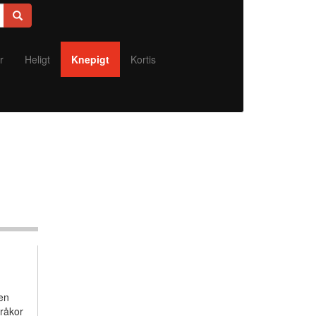
är
r
Heligt
Knepigt
Kortis
gen
kråkor